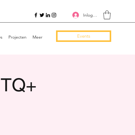
Inloggen
Events
ws
Projecten
Meer
GBTQ+