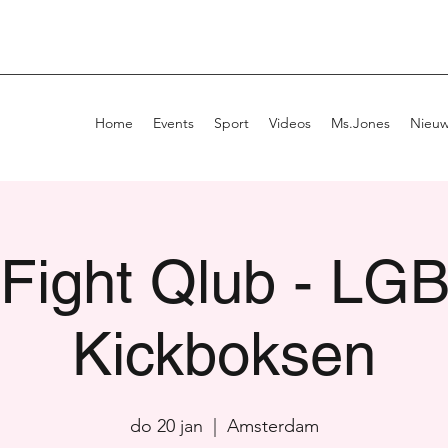
Home
Events
Sport
Videos
Ms.Jones
Nieu
Fight Qlub - L
Kickboksen
do 20 jan
  |  
Amsterdam