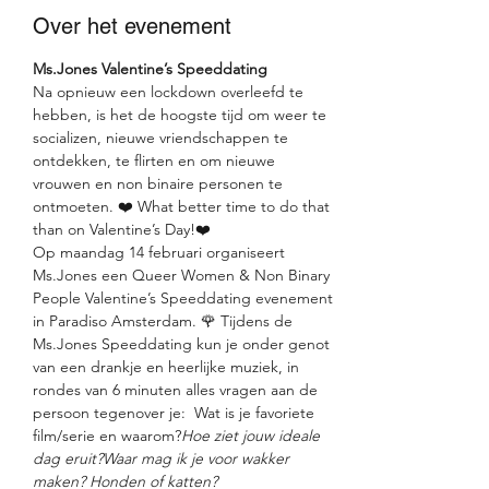
Over het evenement
Ms.Jones Valentine’s Speeddating
Na opnieuw een lockdown overleefd te 
hebben, is het de hoogste tijd om weer te 
socializen, nieuwe vriendschappen te 
ontdekken, te flirten en om nieuwe 
vrouwen en non binaire personen te 
ontmoeten. ❤️ What better time to do that 
than on Valentine’s Day!❤️
Op maandag 14 februari organiseert 
Ms.Jones een Queer Women & Non Binary 
People Valentine’s Speeddating evenement 
in Paradiso Amsterdam. 🌹 Tijdens de 
Ms.Jones Speeddating kun je onder genot 
van een drankje en heerlijke muziek, in 
rondes van 6 minuten alles vragen aan de 
persoon tegenover je: 
 Wat is je favoriete 
film/serie en waarom?
Hoe ziet jouw ideale 
dag eruit?
Waar mag ik je voor wakker 
maken? Honden of katten?