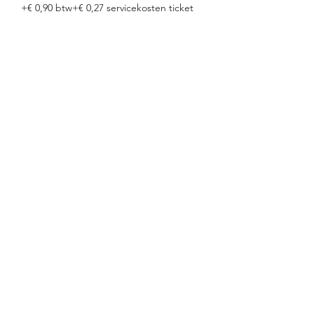
+€ 0,90 btw
+€ 0,27 servicekosten ticket
Verkoop geëindigd op
Soort ticket
Ticket voor 2 ❤️❤️
Meer info
Prijs
€ 15,00
+€ 1,35 btw
+€ 0,41 servicekosten ticket
Deel dit evenement