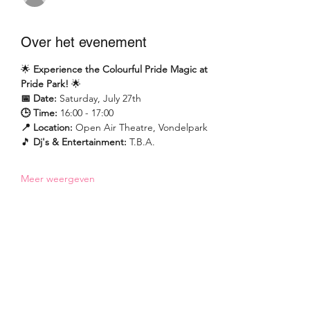
Over het evenement
🌟 
Experience the Colourful Pride Magic at 
Pride Park!
 🌟
📅 Date:
 Saturday, July 27th 
🕒 Time:
 16:00 - 17:00 
📍 Location:
 Open Air Theatre, Vondelpark
🎵 
Dj's & Entertainment: 
T.B.A.
Meer weergeven
Deel dit evenement