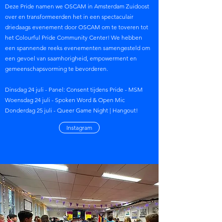
Deze Pride namen we OSCAM in Amsterdam Zuidoost
over en transformeerden het in een spectaculair
driedaags evenement door OSCAM om te toveren tot
het Colourful Pride Community Center! We hebben
een spannende reeks evenementen samengesteld om
een gevoel van saamhorigheid, empowerment en
gemeenschapsvorming te bevorderen.
Dinsdag 24 juli - Panel: Consent tijdens Pride - MSM
Woensdag 24 juli - Spoken Word & Open Mic
Donderdag 25 juli - Queer Game Night | Hangout!
Instagram