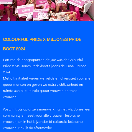
COLOURFUL PRIDE X MS.JONES PRIDE
BOOT 2024
Een van de hoogtepunten dit jaar was de Colourful
Pride x Ms. Jones Pride-boot tijdens de Canal Parade
2024.
Met dit initiatief vieren we liefde en diversiteit voor alle
queer mensen en geven we extra zichtbaarheid en
ruimte aan bi-culturele queer vrouwen en trans
vrouwen.
We zijn trots op onze samenwerking met Ms. Jones, een
community en feest voor alle vrouwen, lesbische
vrouwen, en in het bijzonder bi-culturele lesbische
vrouwen. Bekijk de aftermovie!