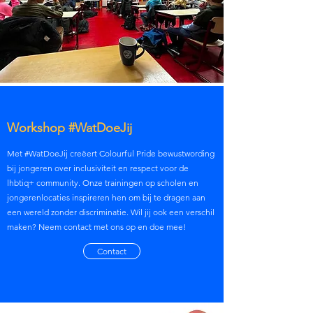
Workshop #WatDoeJij
Met #WatDoeJij creëert Colourful Pride bewustwording
bij jongeren over inclusiviteit en respect voor de
lhbtiq+ community. Onze trainingen op scholen en
jongerenlocaties inspireren hen om bij te dragen aan
een wereld zonder discriminatie. Wil jij ook een verschil
maken? Neem contact met ons op en doe mee!
Contact