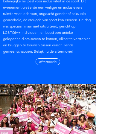
belangrijke mijlpaal voor inclusiviteit in de sport. Dit
evenement creëerde een veiliger en inclusievere
ruimte waar iedereen, ongeacht gender of seksuele
geaardheid, de vreugde van sport kon ervaren. De dag
was speciaal, maar niet uitsluitend, gericht op
LGBTQIA+ individuen, en bood een unieke
gelegenheid om samen te komen, elkaar te versterken
en bruggen te bouwen tussen verschillende
gemeenschappen. Bekijk nu de aftermovie!
Aftermovie