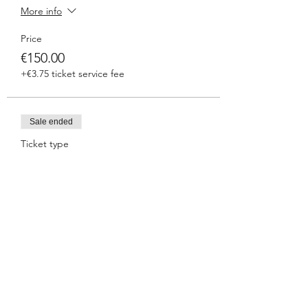
More info
Price
€150.00
+€3.75 ticket service fee
Sale ended
Ticket type
Just A Colourful Love
Price
€175.00
+€4.38 ticket service fee
Sale ended
Ticket type